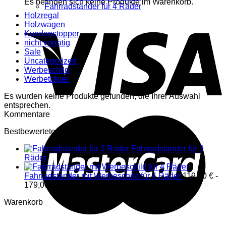
Es befinden sich keine Produkte im Warenkorb.
Fahrradständer für 4 Räder
Holzregal
Holzwagen
Kundenstopper
nicht vorrätig
Sale
Uncategorized
Werbeschild
Werbeträger
Es wurden keine Produkte gefunden, die Ihrer Auswahl
entsprechen.
Kommentare
Bestbewertete Produkte
Fahrradständer für 3
Räder
Fahrradständer mit Werbeschild für 4 Räder
119,00
€
-
179,00
€
Warenkorb