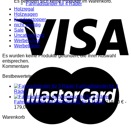
Es befinden sich keine Produkte im Warenkorb.
Fahrradständer für 4 Räder
Holzregal
Holzwagen
Kundenstopper
nicht vorrätig
Sale
Uncategorized
Werbeschild
Werbeträger
Es wurden keine Produkte gefunden, die Ihrer Auswahl
entsprechen.
Kommentare
Bestbewertete Produkte
Fahrradständer für 3
Räder
Fahrradständer mit Werbeschild für 4 Räder
119,00
€
-
179,00
€
Warenkorb