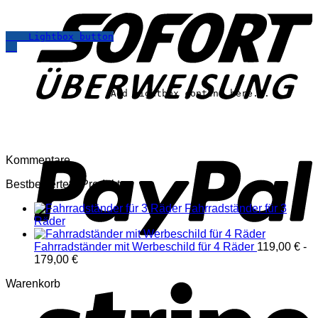
Lightbox button
		Add lightbox content here...	
Kommentare
Bestbewertete Produkte
Fahrradständer für 3
Räder
Fahrradständer mit Werbeschild für 4 Räder
119,00
€
-
179,00
€
Warenkorb