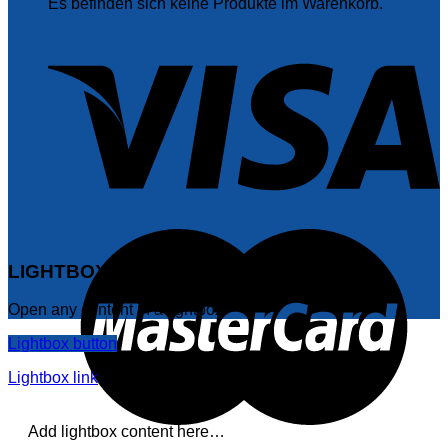
Es befinden sich keine Produkte im Warenkorb.
LIGHTBOX SHORTCODE
Open any content in a lightbox
Lightbox button
Lightbox link
Add lightbox content here…